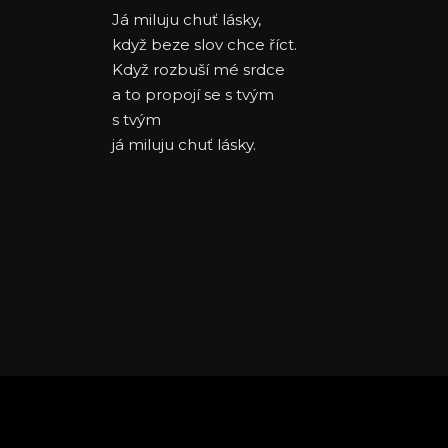
Já miluju chuť lásky,
když beze slov chce říct.
Když rozbuší mé srdce
a to propojí se s tvým
s tvým
já miluju chuť lásky.