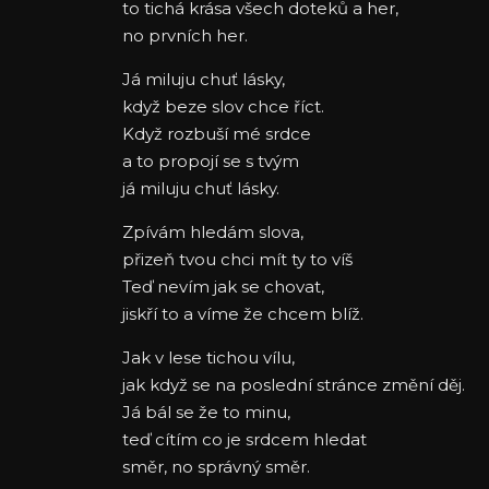
to tichá krása všech doteků a her,
no prvních her.
Já miluju chuť lásky,
když beze slov chce říct.
Když rozbuší mé srdce
a to propojí se s tvým
já miluju chuť lásky.
Zpívám hledám slova,
přizeň tvou chci mít ty to víš
Teď nevím jak se chovat,
jiskří to a víme že chcem blíž.
Jak v lese tichou vílu,
jak když se na poslední stránce změní děj.
Já bál se že to minu,
teď cítím co je srdcem hledat
směr, no správný směr.