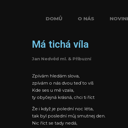
DOMŮ
O NÁS
NOVIN
Má tichá víla
Jan Nedvěd ml. & Příbuzní
Zpívám hledám slova,
zpívám o nás dvou teď to víš
Kde ses u mě vzala,
ty obyčejná krásná, chci ti říct
Že i když je polední noc léta,
tak byl poslední můj smutnej den.
Nic říct se tady nedá,