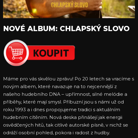
NOVÉ ALBUM: CHLAPSKÝ SLOVO
Máme pro vás skvělou zprávu! Po 20 letech sa vracíme s
novým albem, které navazuje na to nejcennější z
našeho hudebního DNA – upřímnost, silné melódie a
příběhy, které mají smysl. Příbuzní jsou s námi už od
roku 1993 a i dnes propojujeme tradici s aktuálním
hudebním cítěním. Nová deska přinášejí jak energii
osvědčených hitů, tak citlivé autorské písně, v nichž se
odráží osobní pohled, pokora i radost z hudby.