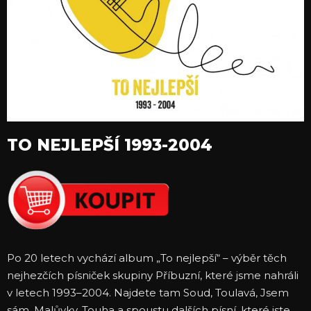
TO NEJLEPŠÍ 1993-2004
Po 20 letech vychází album „To nejlepší“ – výběr těch
nejhezčích písniček skupiny Příbuzní, které jsme nahráli
v letech 1993–2004. Najdete tam Soud, Toulavá, Jsem
sám, Malůvky, Touha a spoustu dalších písní, které jste