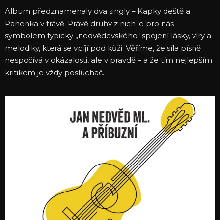
Album předznamenaly dva singly – Kapky deště a
Panenka v trávě. Právě druhý z nich je pro nás
symbolem typicky „nedvědovského“ spojení lásky, víry a
melodiky, která se vpíjí pod kůži. Věříme, že síla písně
nespočívá v okázalosti, ale v pravdě – a že tím nejlepším
kritikem je vždy posluchač.