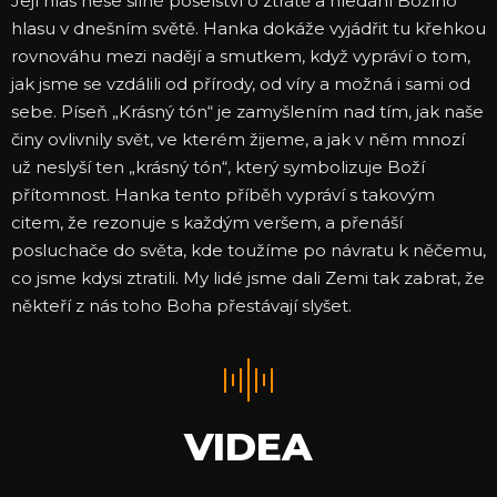
Její hlas nese silné poselství o ztrátě a hledání Božího
hlasu v dnešním světě. Hanka dokáže vyjádřit tu křehkou
rovnováhu mezi nadějí a smutkem, když vypráví o tom,
jak jsme se vzdálili od přírody, od víry a možná i sami od
sebe. Píseň „Krásný tón“ je zamyšlením nad tím, jak naše
činy ovlivnily svět, ve kterém žijeme, a jak v něm mnozí
už neslyší ten „krásný tón“, který symbolizuje Boží
přítomnost. Hanka tento příběh vypráví s takovým
citem, že rezonuje s každým veršem, a přenáší
posluchače do světa, kde toužíme po návratu k něčemu,
co jsme kdysi ztratili. My lidé jsme dali Zemi tak zabrat, že
někteří z nás toho Boha přestávají slyšet.
VIDEA