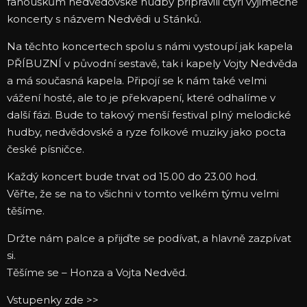
fanouškům nedvědovské hudby připravili čtyři výjimečné
koncerty s názvem Nedvědi u Stánků.
Na těchto koncertech spolu s námi vystoupí jak kapela
PŘÍBUZNÍ v původní sestavě, tak i kapely Vojty Nedvěda
a má současná kapela. Připojí se k nám také velmi
vážení hosté, ale to je překvapení, které odhalíme v
další fázi. Bude to takový menší festival plný melodické
hudby, nedvědovské a ryze folkové muziky jako pocta
české písničce.
Každý koncert bude trvat od 15.00 do 23.00 hod.
Věřte, že se na to všichni v tomto velkém týmu velmi
těšíme.
Držte nám palce a přijďte se podívat, a hlavně zazpívat
si.
Těšíme se – Honza a Vojta Nedvěd.
Vstupenky zde >>