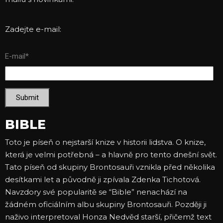
Zadejte e-mail:
E-mail
*
Submit
BIBLE
Toto je píseň o nejstarší knize v historii lidstva. O knize,
která je velmi potřebná – a hlavně pro tento dnešní svět.
Tato píseň od skupiny Brontosauři vznikla před několika
desítkami let a původně ji zpívala Zdenka Tichotová.
Navzdory své popularitě se “Bible” nenachází na
žádném oficiálním albu skupiny Brontosauři. Později ji
naživo interpretoval Honza Nedvěd starší, přičemž text