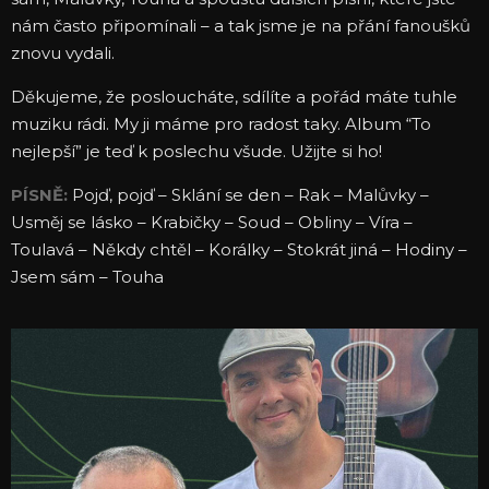
nám často připomínali – a tak jsme je na přání fanoušků
znovu vydali.
Děkujeme, že posloucháte, sdílíte a pořád máte tuhle
muziku rádi. My ji máme pro radost taky. Album “To
nejlepší” je teď k poslechu všude. Užijte si ho!
PÍSNĚ:
Pojď, pojď – Sklání se den – Rak – Malůvky –
Usměj se lásko – Krabičky – Soud – Obliny – Víra –
Toulavá – Někdy chtěl – Korálky – Stokrát jiná – Hodiny –
Jsem sám – Touha