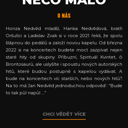
O NÁS
Honza Nedvěd mladší, Hanka Nedvědová, bratři
Oršulíci a Ladislav Zvak si v roce 2021 řekli, že spolu
šlápnou do pedálů a založí novou kapelu. Od března
2022 si na koncertech budete moct zazpívat nejen
staré hity od skupiny Příbuzní, Spirituál Kvintet, či
Brontosaurů, ale uslyšíte i spoustu nových autorských
hitů, které budou postupně s kapelou vydávat. A
bude na koncertech víc starších, nebo nových hitů?
Na to má Jan Nedvěd jednoduchou odpověď : “Bude
to tak půl napůl …”
CHCI VĚDĚT VÍCE